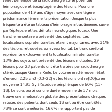
l'effet bénéfique de la radiochirurgie sur le potentiel
hémorragique et épileptogène des lésions. Pour une
population de 41,9 ans d'âge moyen avec une légère
prédominance féminine, la présentation clinique la plus
fréquente a été un tableau d'hémorragie intracrânienne, suivie
par l'épilepsie et les déficits neurologiques focaux. Une
tranche minoritaire a présenté des céphalées. Les
localisations supratentorielles étaient majoritaires, avec 31%
des lésions retrouvées au niveau frontal. Le tronc cérébral
représente exclusivement la localisation infratentorielle.
13% des sujets ont présenté des lésions multiples. 29
lésions pour 23 patients ont été traitées par radiochirurgie
stéréotaxique Gamma Knife. Le volume irradié moyen était
d'environ 2,25 cm3 (0,3-22) et les lésions ont re{D0}cu en
moyenne 14,93 Gy à l'isodose périphérique de 50% (13-
18). Le suivi, porté sur une durée moyenne de 37 mois,
trouve une amélioration globale des présentations cliniques
initiales des patients dont seuls 18 ont pu être contrôlés.
78% se sont améliorés, 16,6% ne rapportent pas de