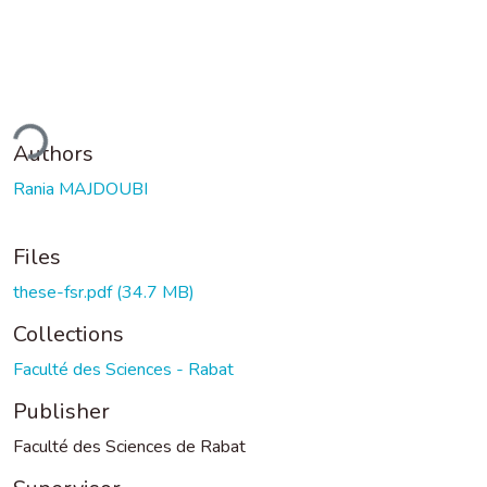
ding...
Authors
Rania MAJDOUBI
Files
these-fsr.pdf
(34.7 MB)
Collections
Faculté des Sciences - Rabat
Publisher
Faculté des Sciences de Rabat