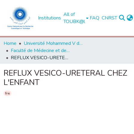
All of
Institutions
FAQ
CNRST
TOUBK@l
Home
Université Mohammed V de Rabat
Faculté de Médecine et de Pharmacie - Rabat
REFLUX VESICO-URETERAL CHEZ L'ENFANT
REFLUX VESICO-URETERAL CHEZ
L'ENFANT
fre