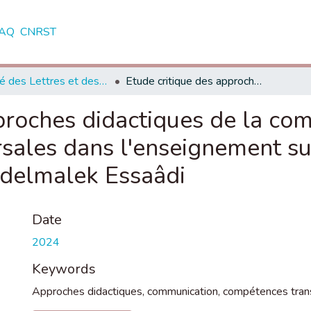
AQ
CNRST
Faculté des Lettres et des Sciences Humaines - Tétouan
Etude critique des approches didactiques de la communication et des compétences transversales dans l'enseignement supérieur marocain : cas de l’Université Abdelmalek Essaâdi
proches didactiques de la co
sales dans l'enseignement su
bdelmalek Essaâdi
Date
2024
Keywords
Approches didactiques, communication, compétences tran