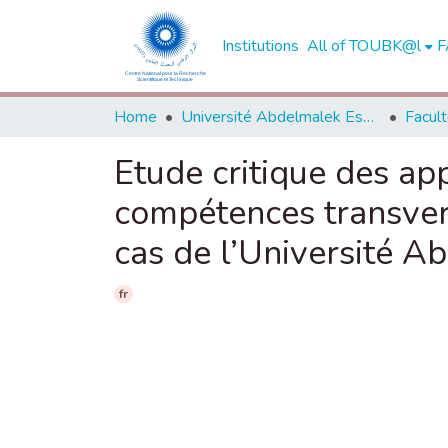
Institutions
All of TOUBK@l
F
Home
Université Abdelmalek Essaadi - Tétouan
Etude critique des ap
compétences transver
cas de l’Université A
fr