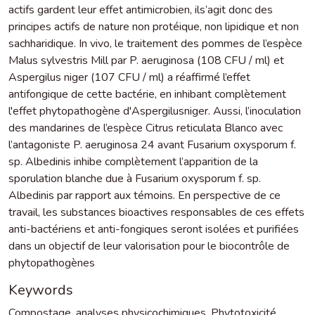
actifs gardent leur effet antimicrobien, ils’agit donc des
principes actifs de nature non protéique, non lipidique et non
sachharidique. In vivo, le traitement des pommes de l’espèce
Malus sylvestris Mill par P. aeruginosa (108 CFU / ml) et
Aspergilus niger (107 CFU / ml) a réaffirmé l’effet
antifongique de cette bactérie, en inhibant complètement
l'effet phytopathogène d'Aspergilusniger. Aussi, l’inoculation
des mandarines de l’espèce Citrus reticulata Blanco avec
l’antagoniste P. aeruginosa 24 avant Fusarium oxysporum f.
sp. Albedinis inhibe complètement l’apparition de la
sporulation blanche due à Fusarium oxysporum f. sp.
Albedinis par rapport aux témoins. En perspective de ce
travail, les substances bioactives responsables de ces effets
anti-bactériens et anti-fongiques seront isolées et purifiées
dans un objectif de leur valorisation pour le biocontrôle de
phytopathogènes
Keywords
Compostage
,
analyses physicochimiques
,
Phytotoxicité
,