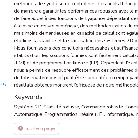
méthodes de synthèse de contrôleurs. Les outils théorique
de manière à garantir les performances robustes avec le
de faire appel à des fonctions de Lyapunov dépendant d
à la mise en œuvre numérique, des méthodes issues du cad
mais moins demandeuses en capacité de calcul sont égal
étudions la stabilité et la stabilisation des systèmes 2D pos
Nous fournissons des conditions nécessaires et suffisantes 
stabilisation, les solutions fournies sont facilement calcula
(LMI) et de programmation linéaire (LP). Cependant, l’ex
nous a permis de résoudre efficacement des problèmes de 
de l’observateur positif peut être surmontée en employant
635
résultats obtenus montrent l’efficacité de notre méthodo
Keywords
Système 2D
,
Stabilité robuste
,
Commande robuste
,
Fonct
Automatique
,
Programmation linéaire (LP)
,
Informatique
,
I
Full item page