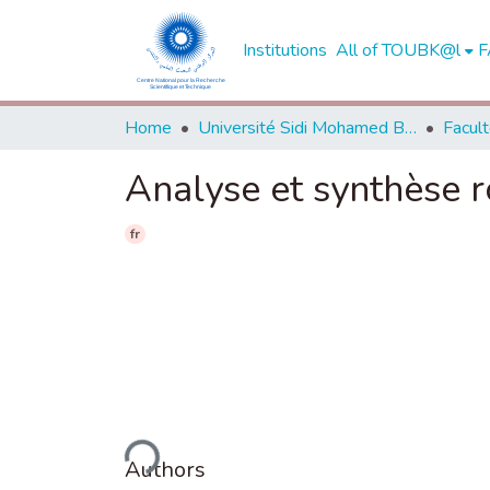
Institutions
All of TOUBK@l
F
Home
Université Sidi Mohamed Ben Abdellah de Fès
Analyse et synthèse r
fr
Loading...
Authors