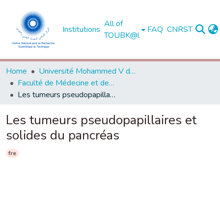
All of
Institutions
FAQ
CNRST
TOUBK@l
Home
Université Mohammed V de Rabat
Faculté de Médecine et de Pharmacie - Rabat
Les tumeurs pseudopapillaires et solides du pancréas
Les tumeurs pseudopapillaires et
solides du pancréas
fre