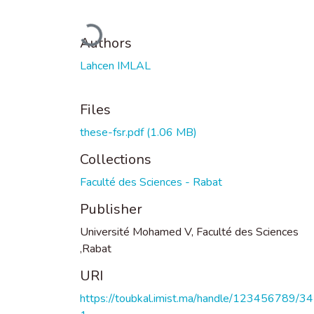
Loading...
Authors
Lahcen IMLAL
Files
these-fsr.pdf
(1.06 MB)
Collections
Faculté des Sciences - Rabat
Publisher
Université Mohamed V, Faculté des Sciences
,Rabat
URI
https://toubkal.imist.ma/handle/123456789/3