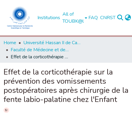
All of
Institutions
FAQ
CNRST
TOUBK@l
Home
Université Hassan II de Casablanca
Faculté de Médecine et de Pharmacie - Casablanca
Effet de la corticothérapie sur la prévention des vomissements postopératoires après chirurgie de la fente labio-palatine chez l'Enfant
Effet de la corticothérapie sur la
prévention des vomissements
postopératoires après chirurgie de la
fente labio-palatine chez l'Enfant
fr