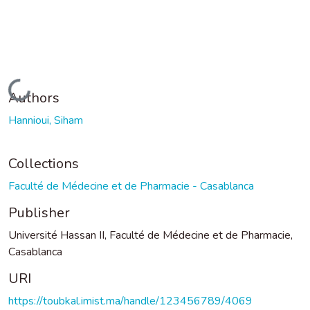
Loading...
Authors
Hannioui, Siham
Collections
Faculté de Médecine et de Pharmacie - Casablanca
Publisher
Université Hassan II, Faculté de Médecine et de Pharmacie,
Casablanca
URI
https://toubkal.imist.ma/handle/123456789/4069