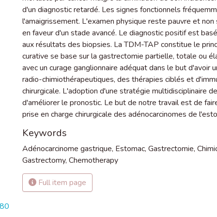
d'un diagnostic retardé. Les signes fonctionnels fréquemm
l'amaigrissement. L'examen physique reste pauvre et non s
en faveur d'un stade avancé. Le diagnostic positif est bas
aux résultats des biopsies. La TDM-TAP constitue le princip
curative se base sur la gastrectomie partielle, totale ou e
avec un curage ganglionnaire adéquat dans le but d'avoir u
radio-chimiothérapeutiques, des thérapies ciblés et d'immun
chirurgicale. L'adoption d'une stratégie multidisciplinaire d
d'améliorer le pronostic. Le but de notre travail est de fair
prise en charge chirurgicale des adénocarcinomes de l'est
Keywords
Adénocarcinome gastrique
,
Estomac
,
Gastrectomie
,
Chimi
Gastrectomy
,
Chemotherapy
Full item page
080