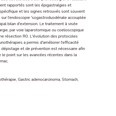
ent rapportés sont les épigastralgies et
pécifique et les signes retrouvés sont souvent
é sur l'endoscopie 'sogastroduodénale accouplée
al bilan d'extension. Le traitement à visée
́largie, par voie laparotomique ou coelioscopique
ne résection R0. L'évolution des protocoles
othérapies a permis d'améliorer l'efficacité
e dépistage et de prévention est nécessaire afin
e le point sur les avancées récentes dans la
omac.
othérapie
,
Gastric adenocarcinoma
,
Stomach
,