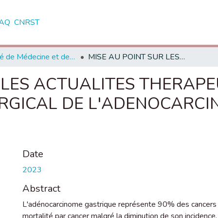
AQ
CNRST
Faculté de Médecine et de Pharmacie - Rabat
MISE AU POINT SUR LES ACTUALITES THERAPEUTIQUES DANS LE TRAITEMENT CHIRURGICAL DE L'ADENOCARCINOME DE L'ESTOMAC
 LES ACTUALITES THERAPE
RGICAL DE L'ADENOCARCI
Date
2023
Abstract
L'adénocarcinome gastrique représente 90% des cancers 
mortalité par cancer malgré la diminution de son incidence. 