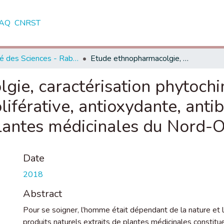
AQ
CNRST
Faculté des Sciences - Rabat
Etude ethnopharmacolgie, caractérisation phytochimique et évaluation des propriétés antiproliférative, antioxydante, antibactérienne et antiparasitaires des plantes médicinales du Nord-Ouest du Maroc
ie, caractérisation phytochi
liférative, antioxydante, anti
plantes médicinales du Nord-
Date
2018
Abstract
Pour se soigner, l’homme était dépendant de la nature et le
produits naturels extraits de plantes médicinales constitu