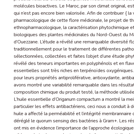
molécules bioactives. Le Maroc, par son climat original, est
qui n’est pas encore bien valorisée. Afin de contribuer { la
pharmacologique de cette flore médicinale, le projet de th
ethnopharmacologique, la caractérisation phytochimique et
biologiques des plantes médicinales du Nord-Ouest du Ma
d’Ouezzane. L’étude a révélé une remarquable diversité flo
traditionnellement pour le traitement de différentes path
sélectionnées, collectées et faites l’objet d’une étude ph
révélé des teneurs importantes en polyphénols et en flavo
essentielles sont très riches en terpénoïdes oxygéniques.
pour leurs propriétés antiproliférative, antioxydante, antib
avons montré une variabilité remarquable dans les résult
composition chimique du produit testé, la méthode utilisée
L’huile essentielle d’Origanum compactum a montré la meill
particulier les effets antibactériens, ceci nous a conduit à
huile a affecté la perméabilité et l’intégrité membrannaire 
déréglé le quorum sensing des bactéries à Gram+. Les rés
ont mis en évidence l’importance de l’approche écologiqu