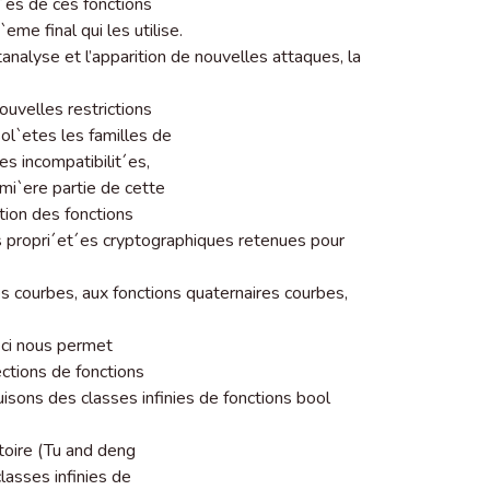
t´es de ces fonctions
me final qui les utilise.
analyse et l’apparition de nouvelles attaques, la
ouvelles restrictions
ol`etes les familles de
es incompatibilit´es,
mi`ere partie de cette
tion des fonctions
es propri´et´es cryptographiques retenues pour
s courbes, aux fonctions quaternaires courbes,
eci nous permet
ctions de fonctions
uisons des classes infinies de fonctions bool
atoire (Tu and deng
classes infinies de