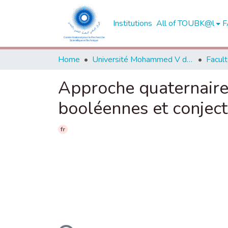
Institutions
All of TOUBK@l
F
Home
Université Mohammed V de Rabat
Approche quaternaire 
booléennes et conjec
fr
Loading...