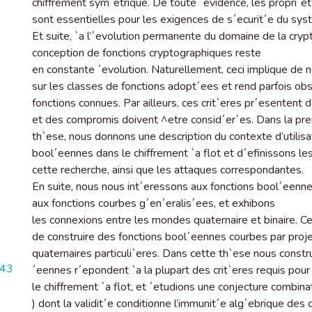
chiffrement sym´etrique. De toute ´evidence, les propri´e
sont essentielles pour les exigences de s´ecurit´e du syst`e
Et suite, `a l’´evolution permanente du domaine de la crypt
conception de fonctions cryptographiques reste
en constante ´evolution. Naturellement, ceci implique de n
sur les classes de fonctions adopt´ees et rend parfois obs
fonctions connues. Par ailleurs, ces crit`eres pr´esentent d
et des compromis doivent ^etre consid´er´es. Dans la pre
th`ese, nous donnons une description du contexte d’utilisa
bool´eennes dans le chiffrement `a flot et d´efinissons l
cette recherche, ainsi que les attaques correspondantes.
En suite, nous nous int´eressons aux fonctions bool´eenne
aux fonctions courbes g´en´eralis´ees, et exhibons
les connexions entre les mondes quaternaire et binaire. C
de construire des fonctions bool´eennes courbes par proje
quaternaires particuli`eres. Dans cette th`ese nous constr
643
´eennes r´epondent `a la plupart des crit`eres requis pour
le chiffrement `a flot, et ´etudions une conjecture combin
) dont la validit´e conditionne l’immunit´e alg´ebrique des 