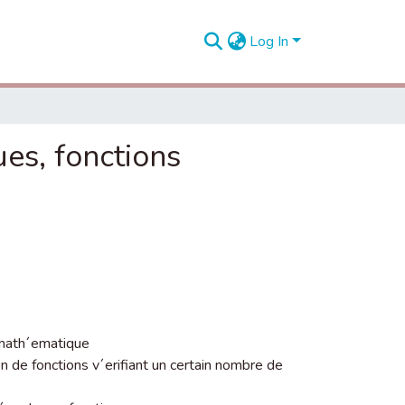
Log In
es, fonctions
t math´ematique
on de fonctions v´erifiant un certain nombre de