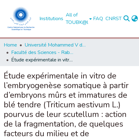
All of
Institutions
FAQ
CNRST
TOUBK@l
Home
Université Mohammed V de Rabat
Faculté des Sciences - Rabat
Étude expérimentale in vitro de l’embryogenèse somatique à partir d’embryons mûrs et immatures de blé tendre (Triticum aestivum L.) pourvus de leur scutellum : action de la fragmentation, de quelques facteurs du milieu et de l’environnement
Étude expérimentale in vitro de
l’embryogenèse somatique à partir
d’embryons mûrs et immatures de
blé tendre (Triticum aestivum L.)
pourvus de leur scutellum : action
de la fragmentation, de quelques
facteurs du milieu et de