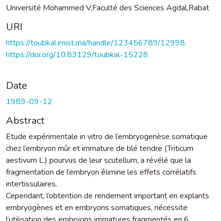
Université Mohammed V,Faculté des Sciences Agdal,Rabat
URI
https://toubkal.imist.ma/handle/123456789/12998
https://doi.org/10.83129/toubkal-15228
Date
1989-09-12
Abstract
Etude expérimentale in vitro de l’embryogenèse somatique
chez l’embryon mûr et immature de blé tendre (Triticum
aestivum L.) pourvus de leur scutellum, a révélé que la
fragmentation de l’embryon élimine les effets corrélatifs
intertissulaires.
Cependant, l’obtention de rendement important en explants
embryogènes et en embryons somatiques, nécessite
l’utilisation des embryons immatures fragmentés en 6