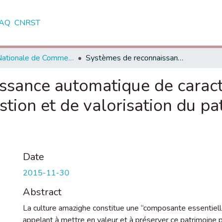
AQ
CNRST
Ecole Nationale de Commerce et de Gestion - Agadir
Systèmes de reconnaissance automatique de caractères imprimés et manuscrits: Cas de gestion et de valorisation du patrimoine culturel Amazigh
ssance automatique de caract
tion et de valorisation du pa
Date
2015-11-30
Abstract
La culture amazighe constitue une “composante essentielle
appelant à mettre en valeur et à préserver ce patrimoine 