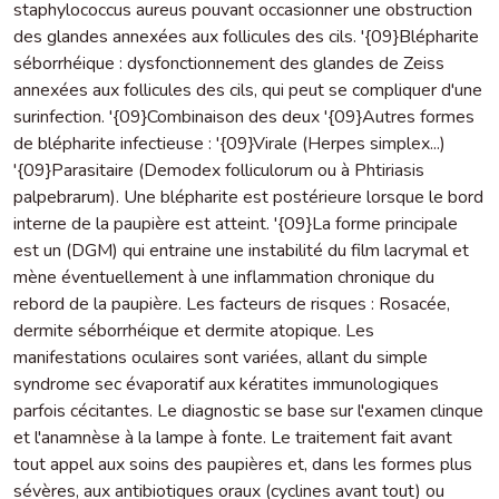
staphylococcus aureus pouvant occasionner une obstruction
des glandes annexées aux follicules des cils. '{09}Blépharite
séborrhéique : dysfonctionnement des glandes de Zeiss
annexées aux follicules des cils, qui peut se compliquer d'une
surinfection. '{09}Combinaison des deux '{09}Autres formes
de blépharite infectieuse : '{09}Virale (Herpes simplex...)
'{09}Parasitaire (Demodex folliculorum ou à Phtiriasis
palpebrarum). Une blépharite est postérieure lorsque le bord
interne de la paupière est atteint. '{09}La forme principale
est un (DGM) qui entraine une instabilité du film lacrymal et
mène éventuellement à une inflammation chronique du
rebord de la paupière. Les facteurs de risques : Rosacée,
dermite séborrhéique et dermite atopique. Les
manifestations oculaires sont variées, allant du simple
syndrome sec évaporatif aux kératites immunologiques
parfois cécitantes. Le diagnostic se base sur l'examen clinque
et l'anamnèse à la lampe à fonte. Le traitement fait avant
tout appel aux soins des paupières et, dans les formes plus
sévères, aux antibiotiques oraux (cyclines avant tout) ou