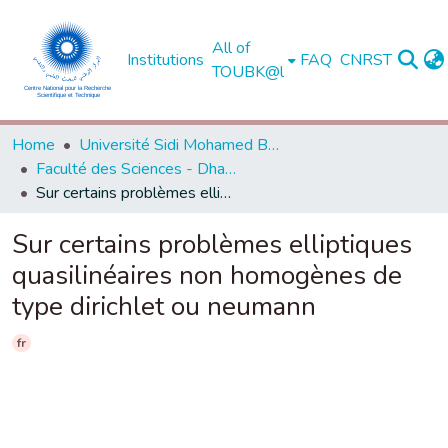
All of
Institutions
FAQ
CNRST
TOUBK@l
Home
Université Sidi Mohamed Ben Abdellah de Fès
Faculté des Sciences - Dhar El Mahraz - Fès
Sur certains problèmes elliptiques quasilinéaires non homogènes de type dirichlet ou neumann
Sur certains problèmes elliptiques
quasilinéaires non homogènes de
type dirichlet ou neumann
fr