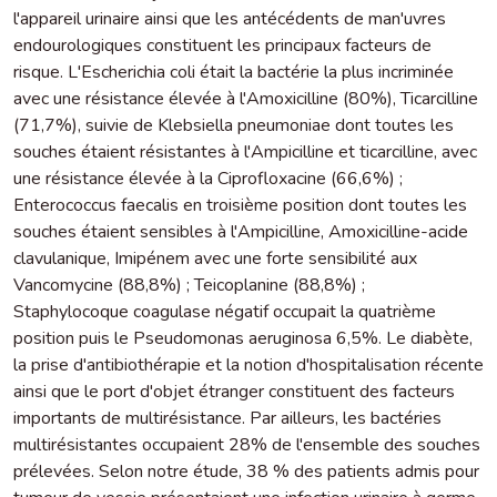
l'appareil urinaire ainsi que les antécédents de man'uvres
endourologiques constituent les principaux facteurs de
risque. L'Escherichia coli était la bactérie la plus incriminée
avec une résistance élevée à l'Amoxicilline (80%), Ticarcilline
(71,7%), suivie de Klebsiella pneumoniae dont toutes les
souches étaient résistantes à l'Ampicilline et ticarcilline, avec
une résistance élevée à la Ciprofloxacine (66,6%) ;
Enterococcus faecalis en troisième position dont toutes les
souches étaient sensibles à l'Ampicilline, Amoxicilline-acide
clavulanique, Imipénem avec une forte sensibilité aux
Vancomycine (88,8%) ; Teicoplanine (88,8%) ;
Staphylocoque coagulase négatif occupait la quatrième
position puis le Pseudomonas aeruginosa 6,5%. Le diabète,
la prise d'antibiothérapie et la notion d'hospitalisation récente
ainsi que le port d'objet étranger constituent des facteurs
importants de multirésistance. Par ailleurs, les bactéries
multirésistantes occupaient 28% de l'ensemble des souches
prélevées. Selon notre étude, 38 % des patients admis pour