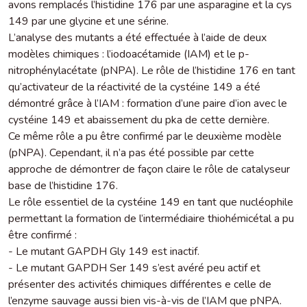
avons remplacés l’histidine 176 par une asparagine et la cys
149 par une glycine et une sérine.
L’analyse des mutants a été effectuée à l’aide de deux
modèles chimiques : l’iodoacétamide (IAM) et le p-
nitrophénylacétate (pNPA). Le rôle de l’histidine 176 en tant
qu’activateur de la réactivité de la cystéine 149 a été
démontré grâce à l’IAM : formation d’une paire d’ion avec le
cystéine 149 et abaissement du pka de cette dernière.
Ce même rôle a pu être confirmé par le deuxième modèle
(pNPA). Cependant, il n’a pas été possible par cette
approche de démontrer de façon claire le rôle de catalyseur
base de l’histidine 176.
Le rôle essentiel de la cystéine 149 en tant que nucléophile
permettant la formation de l’intermédiaire thiohémicétal a pu
être confirmé :
- Le mutant GAPDH Gly 149 est inactif.
- Le mutant GAPDH Ser 149 s’est avéré peu actif et
présenter des activités chimiques différentes e celle de
l’enzyme sauvage aussi bien vis-à-vis de l’IAM que pNPA.