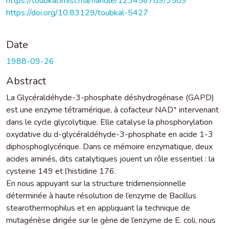
https://toubkal.imist.ma/handle/123456789/3509
https://doi.org/10.83129/toubkal-5427
Date
1988-09-26
Abstract
La Glycéraldéhyde-3-phosphate déshydrogénase (GAPD)
est une enzyme tétramérique, à cofacteur NAD⁺ intervenant
dans le cycle glycolytique. Elle catalyse la phosphorylation
oxydative du d-glycéraldéhyde-3-phosphate en acide 1-3
diphosphoglycérique. Dans ce mémoire enzymatique, deux
acides aminés, dits catalytiques jouent un rôle essentiel : la
cysteine 149 et l’histidine 176.
En nous appuyant sur la structure tridimensionnelle
déterminée à haute résolution de l’enzyme de Bacillus
stearothermophilus et en appliquant la technique de
mutagénèse dirigée sur le gène de l’enzyme de E. coli, nous