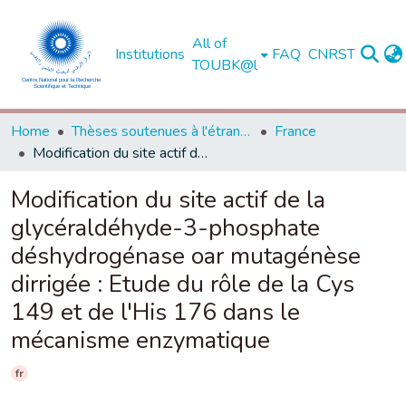
All of
Institutions
FAQ
CNRST
TOUBK@l
Home
Thèses soutenues à l'étranger
France
Modification du site actif de la glycéraldéhyde-3-phosphate déshydrogénase oar mutagénèse dirrigée : Etude du rôle de la Cys 149 et de l'His 176 dans le mécanisme enzymatique
Modification du site actif de la
glycéraldéhyde-3-phosphate
déshydrogénase oar mutagénèse
dirrigée : Etude du rôle de la Cys
149 et de l'His 176 dans le
mécanisme enzymatique
fr