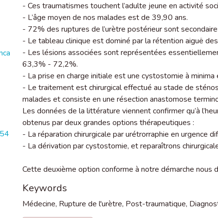
- Ces traumatismes touchent l’adulte jeune en activité soc
- L’âge moyen de nos malades est de 39,90 ans.
- 72% des ruptures de l’urètre postérieur sont secondaires
- Le tableau clinique est dominé par la rétention aiguë de
- Les lésions associées sont représentées essentiellemen
nca
63,3% - 72,2%.
- La prise en charge initiale est une cystostomie à mini
- Le traitement est chirurgical effectué au stade de sté
malades et consiste en une résection anastomose termino
Les données de la littérature viennent confirmer qu’à l’heur
obtenus par deux grandes options thérapeutiques :
554
- La réparation chirurgicale par urétrorraphie en urgence di
- La dérivation par cystostomie, et reparaîtrons chirurgica
Cette deuxième option conforme à notre démarche nous don
Keywords
Médecine
,
Rupture de l'urètre
,
Post-traumatique
,
Diagnost