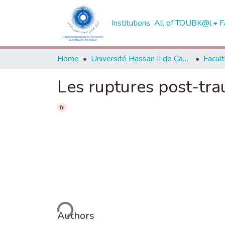
Institutions
All of TOUBK@l
F
Home
Université Hassan II de Casablanca
Les ruptures post-tra
fr
Loading...
Authors