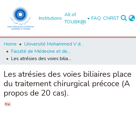
All of
Institutions
FAQ
CNRST
TOUBK@l
Home
Université Mohammed V de Rabat
Faculté de Médecine et de Pharmacie - Rabat
Les atrésies des voies biliaires place du traitement chirurgical précoce (A propos de 20 cas).
Les atrésies des voies biliaires place
du traitement chirurgical précoce (A
propos de 20 cas).
fre