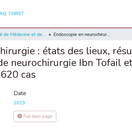
AQ
CNRST
Faculté de Médecine et de Pharmacie - Marrakech
Endoscopie en neurochirurgie : états des lieux, résultat de 11 ans d’exercice au service de neurochirurgie Ibn Tofail et perspectives d’avenir. A propos de 620 cas
rurgie : états des lieux, rés
de neurochirurgie Ibn Tofail e
 620 cas
Date
2019
Full item page