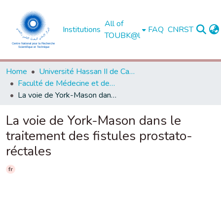
All of
Institutions
FAQ
CNRST
TOUBK@l
Home
Université Hassan II de Casablanca
Faculté de Médecine et de Pharmacie - Casablanca
La voie de York-Mason dans le traitement des fistules prostato-réctales
La voie de York-Mason dans le
traitement des fistules prostato-
réctales
fr