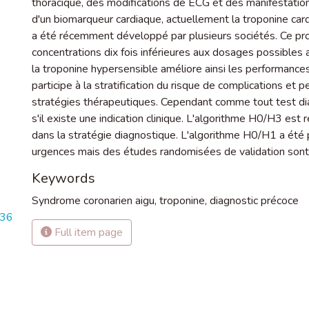
thoracique, des modifications de ECG et des manifestations
d'un biomarqueur cardiaque, actuellement la troponine car
a été récemment développé par plusieurs sociétés. Ce 
concentrations dix fois inférieures aux dosages possibles a
la troponine hypersensible améliore ainsi les performanc
participe à la stratification du risque de complications e
stratégies thérapeutiques. Cependant comme tout test dia
s'il existe une indication clinique. L'algorithme H0/H3 est 
dans la stratégie diagnostique. L'algorithme H0/H1 a été
urgences mais des études randomisées de validation sont 
Keywords
Syndrome coronarien aigu
,
troponine
,
diagnostic précoce
836
Full item page