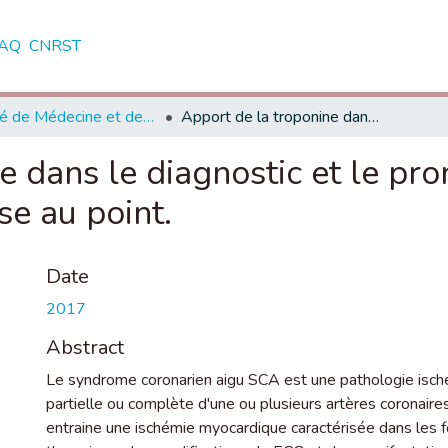
AQ
CNRST
Faculté de Médecine et de Pharmacie - Rabat
Apport de la troponine dans le diagnostic et le pronostic des syndromes coronariens aigus : mise au point.
e dans le diagnostic et le pr
se au point.
Date
2017
Abstract
Le syndrome coronarien aigu SCA est une pathologie isché
partielle ou complète d'une ou plusieurs artères coronaire
entraine une ischémie myocardique caractérisée dans les 