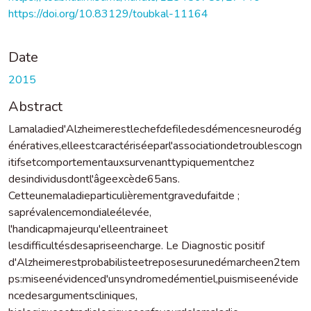
https://doi.org/10.83129/toubkal-11164
Date
2015
Abstract
Lamaladied'Alzheimerestlechefdefiledesdémencesneurodég
énératives,elleestcaractériséeparl'associationdetroublescogn
itifsetcomportementauxsurvenanttypiquementchez
desindividusdontl'âgeexcède65ans.
Cetteunemaladieparticulièrementgravedufaitde ;
saprévalencemondialeélevée,
l'handicapmajeurqu'elleentraineet
lesdifficultésdesapriseencharge. Le Diagnostic positif
d'Alzheimerestprobabilisteetreposesurunedémarcheen2tem
ps:miseenévidenced'unsyndromedémentiel,puismiseenévide
ncedesargumentscliniques,