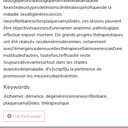
biologiquesetradiologiquesenfaveurdelamaladie.
Ilexistedeuxtypesdelésionscérébralesspécifiquesde la
maladie :lesdégénérescences
neurofibrillairesetlesplaquesamylôides, ces lésions peuvent
être objectivésaucoursd'unexamen anatomo-pathologique
effectué enpost-mortem. De grands progrès thérapeutiques
ont été réalisés cesdernièresdécennies, notamment
avecl'émergencedenouvellesthérapiesetlamiseenessaid'une
multituded'autres, toutefois,l'efficacité reste
toujoursdécevantesurtout dans les stades
avancésdelamaladie, d'o{scriptl}u la pertinence de
promouvoir les mesuresdeprévention.
Keywords
Alzheimer
,
démence
,
dégénérescenceneurofibrillaire
,
plaquesamylôides
,
thérapeutique.
Full item page