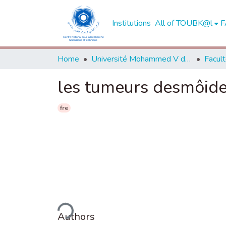
Institutions
All of TOUBK@l
F
Home
Université Mohammed V de Rabat
les tumeurs desmôides
fre
Loading...
Authors