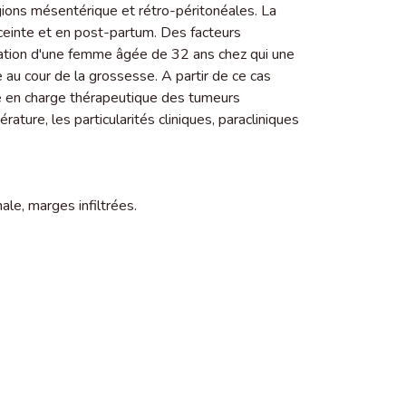
ons mésentérique et rétro-péritonéales. La
enceinte et en post-partum. Des facteurs
ation d'une femme âgée de 32 ans chez qui une
 au cour de la grossesse. A partir de ce cas
ise en charge thérapeutique des tumeurs
rature, les particularités cliniques, paracliniques
nale
,
marges infiltrées.