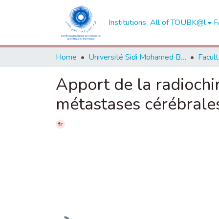
Institutions
All of TOUBK@l
F
Home
Université Sidi Mohamed Ben Abdellah de Fès
Apport de la radiochi
métastases cérébrale
fr
Loading...