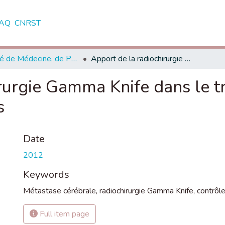
AQ
CNRST
Faculté de Médecine, de Pharmacie et de Médecine Dentaire - Fès
Apport de la radiochirurgie Gamma Knife dans le traitement des métastases cérébrales
rurgie Gamma Knife dans le t
s
Date
2012
Keywords
Métastase cérébrale
,
radiochirurgie Gamma Knife
,
contrôle
Full item page