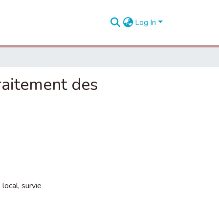
Log In
raitement des
 local
,
survie