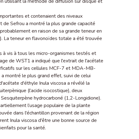
en utilisant la méthode de diffusion sur disque et
importantes et contenaient des niveaux
t de Sefrou a montré la plus grande capacité
 probablement en raison de sa grande teneur en
. La teneur en flavonoïdes totale a été trouvée
is à vis à tous les micro-organismes testés et
osage de WST1 a indiqué que l'extrait de l'acétate
nificatifs sur les cellules MCF-7 et MDA-MB-
 montré le plus grand effet, suivi de celui
'acétate d'éthyle Inula viscosa a révélé la
iterpènique (l’acide isocostique), deux
n Sesquiterpène hydrocarboné (1,2-Longidione).
artiellement l’usage populaire de la plante
ouvée dans l'échantillon provenant de la région
ent Inula viscosa d'être une bonne source de
enfaits pour la santé.