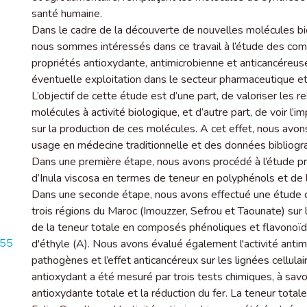
santé humaine.
Dans le cadre de la découverte de nouvelles molécules bio
nous sommes intéressés dans ce travail à l’étude des com
propriétés antioxydante, antimicrobienne et anticancéreus
éventuelle exploitation dans le secteur pharmaceutique et
L’objectif de cette étude est d’une part, de valoriser les
molécules à activité biologique, et d’autre part, de voir l
sur la production de ces molécules. A cet effet, nous avons
usage en médecine traditionnelle et des données bibliogr
Dans une première étape, nous avons procédé à l’étude pré
é
d’Inula viscosa en termes de teneur en polyphénols et de l
Dans une seconde étape, nous avons effectué une étude co
trois régions du Maroc (Imouzzer, Sefrou et Taounate) sur la
de la teneur totale en composés phénoliques et flavonoïd
155
d'éthyle (A). Nous avons évalué également l'activité ant
pathogènes et l’effet anticancéreux sur les lignées cell
antioxydant a été mesuré par trois tests chimiques, à sav
antioxydante totale et la réduction du fer. La teneur tota