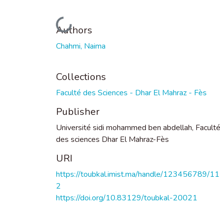
Loading...
Authors
Chahmi, Naima
Collections
Faculté des Sciences - Dhar El Mahraz - Fès
Publisher
Université sidi mohammed ben abdellah, Facult
des sciences Dhar El Mahraz-Fès
URI
https://toubkal.imist.ma/handle/123456789/1
2
https://doi.org/10.83129/toubkal-20021