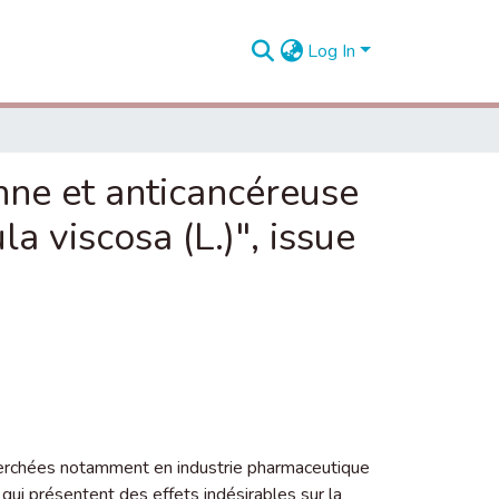
Log In
nne et anticancéreuse
a viscosa (L.)", issue
herchées notamment en industrie pharmaceutique
qui présentent des effets indésirables sur la