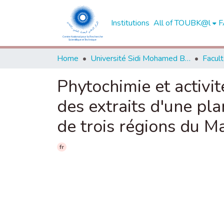
Institutions
All of TOUBK@l
F
Home
Université Sidi Mohamed Ben Abdellah de Fès
Phytochimie et activi
des extraits d'une pla
de trois régions du M
fr