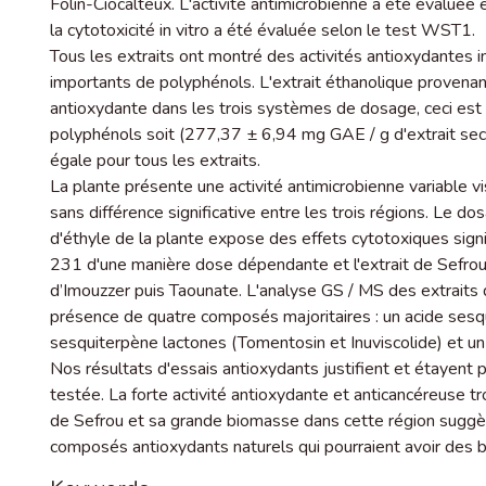
Folin-Ciocalteux. L'activité antimicrobienne a été évaluée 
la cytotoxicité in vitro a été évaluée selon le test WST1.
Tous les extraits ont montré des activités antioxydantes 
importants de polyphénols. L'extrait éthanolique provenan
antioxydante dans les trois systèmes de dosage, ceci est
polyphénols soit (277,37 ± 6,94 mg GAE / g d'extrait sec)
égale pour tous les extraits.
La plante présente une activité antimicrobienne variable v
sans différence significative entre les trois régions. Le d
d'éthyle de la plante expose des effets cytotoxiques sig
231 d'une manière dose dépendante et l'extrait de Sefrou a
d’Imouzzer puis Taounate. L'analyse GS / MS des extraits d
présence de quatre composés majoritaires : un acide sesqu
sesquiterpène lactones (Tomentosin et Inuviscolide) et u
Nos résultats d'essais antioxydants justifient et étayent p
testée. La forte activité antioxydante et anticancéreuse tr
de Sefrou et sa grande biomasse dans cette région suggèr
composés antioxydants naturels qui pourraient avoir des bi