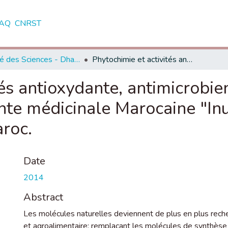
AQ
CNRST
Faculté des Sciences - Dhar El Mahraz - Fès
Phytochimie et activités antioxydante, antimicrobienne et anticancéreuse des extraits d'une plante médicinale Marocaine "Inula viscosa (L.)", issue de trois régions du Maroc.
tés antioxydante, antimicrobie
nte médicinale Marocaine "Inul
aroc.
Date
2014
Abstract
Les molécules naturelles deviennent de plus en plus rec
et agroalimentaire; remplaçant les molécules de synthèse 