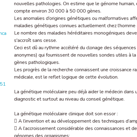
nouvelles pathologies. On estime que le génome humain, d
compte environ 30 000 à 50 000 gènes.
Les anomalies d’origines génétiques ou malformatives af
maladies génétiques connues actuellement chez l’homme 
Le nombre des maladies héréditaires monogéniques devenu
nca
s'accroît sans cesse.
Ceci est dû au rythme accéléré du clonage des séquenc
anonymes) qui fournissent de nouvelles sondes utiles à la
gènes pathologiques.
Les progrès de la recherche connaissent une croissance rapi
médicale, est le reflet logique de cette évolution.
651
La génétique moléculaire peu déjà aider le médecin dans 
diagnostic et surtout au niveau du conseil génétique.
La génétique moléculaire clinique doit son essor :
 A l’invention et au développement des techniques d’amp
 A l’accroissement considérable des connaissances et 
génomes des organismes;