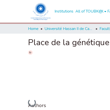
Institutions
All of TOUBK@l
F
Home
Université Hassan II de Casablanca
Place de la génétiqu
fr
Loading...
Authors