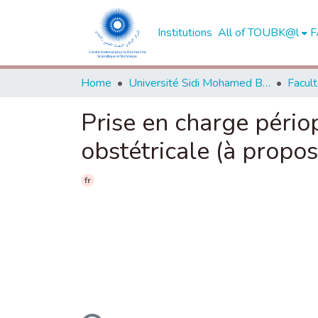
Institutions
All of TOUBK@l
F
Home
Université Sidi Mohamed Ben Abdellah de Fès
Prise en charge pério
obstétricale (à propos
fr
Loading...