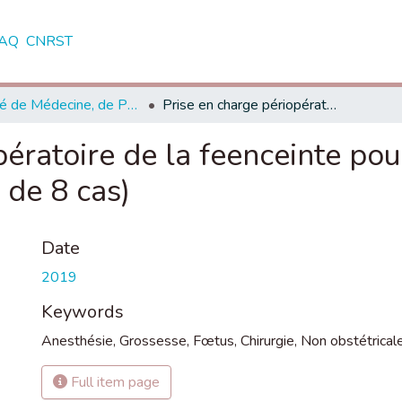
AQ
CNRST
Faculté de Médecine, de Pharmacie et de Médecine Dentaire - Fès
Prise en charge périopératoire de la feenceinte pour chirurgie non obstétricale (à propos de 8 cas)
pératoire de la feenceinte pou
 de 8 cas)
Date
2019
Keywords
Anesthésie
,
Grossesse
,
Fœtus
,
Chirurgie
,
Non obstétrical
Full item page