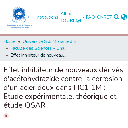
All of
Institutions
FAQ
CNRST
TOUBK@l
Home
Université Sidi Mohamed Ben Abdellah de Fès
Faculté des Sciences - Dhar El Mahraz - Fès
Effet inhibiteur de nouveaux dérivés d'acétohydrazide contre la corrosion d'un acier doux dans HC1 1M : Etude expérimentale, théorique et étude QSAR
Effet inhibiteur de nouveaux dérivés
d'acétohydrazide contre la corrosion
d'un acier doux dans HC1 1M :
Etude expérimentale, théorique et
étude QSAR
fr