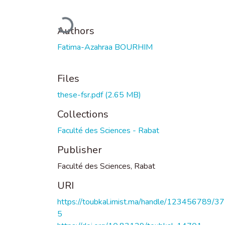
Loading...
Authors
Fatima-Azahraa BOURHIM
Files
these-fsr.pdf
(2.65 MB)
Collections
Faculté des Sciences - Rabat
Publisher
Faculté des Sciences, Rabat
URI
https://toubkal.imist.ma/handle/123456789/3
5