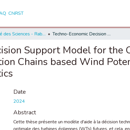
AQ
CNRST
Faculté des Sciences - Rabat
Techno-Economic Decision Support Model for the Optimal Design of Wind Turbine Production Chains based Wind Potential and Grid Electrical Characteristics
sion Support Model for the 
ion Chains based Wind Poten
tics
Date
2024
Abstract
Cette thèse présente un modèle d'aide à la décision tech
optimale des turbines éoliennes (WTs) futures, et cela, en 