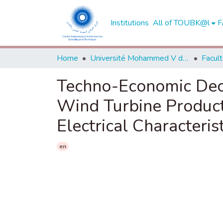
Institutions
All of TOUBK@l
F
Home
Université Mohammed V de Rabat
Techno-Economic Deci
Wind Turbine Product
Electrical Characteris
en