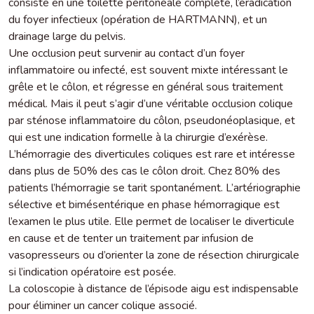
consiste en une toilette péritonéale complète, l’éradication
du foyer infectieux (opération de HARTMANN), et un
drainage large du pelvis.
Une occlusion peut survenir au contact d’un foyer
inflammatoire ou infecté, est souvent mixte intéressant le
grêle et le côlon, et régresse en général sous traitement
médical. Mais il peut s’agir d’une véritable occlusion colique
par sténose inflammatoire du côlon, pseudonéoplasique, et
qui est une indication formelle à la chirurgie d’exérèse.
L’hémorragie des diverticules coliques est rare et intéresse
dans plus de 50% des cas le côlon droit. Chez 80% des
patients l’hémorragie se tarit spontanément. L’artériographie
sélective et bimésentérique en phase hémorragique est
l’examen le plus utile. Elle permet de localiser le diverticule
en cause et de tenter un traitement par infusion de
vasopresseurs ou d’orienter la zone de résection chirurgicale
si l’indication opératoire est posée.
La coloscopie à distance de l’épisode aigu est indispensable
pour éliminer un cancer colique associé.