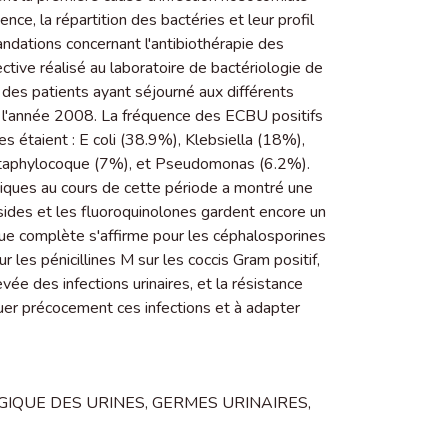
uence, la répartition des bactéries et leur profil
andations concernant l'antibiothérapie des
pective réalisé au laboratoire de bactériologie de
des patients ayant séjourné aux différents
nt l'année 2008. La fréquence des ECBU positifs
es étaient : E coli (38.9%), Klebsiella (18%),
, Staphylocoque (7%), et Pseudomonas (6.2%).
otiques au cours de cette période a montré une
osides et les fluoroquinolones gardent encore un
esque complète s'affirme pour les céphalosporines
ur les pénicillines M sur les coccis Gram positif,
́e des infections urinaires, et la résistance
er précocement ces infections et à adapter
IQUE DES URINES
,
GERMES URINAIRES
,