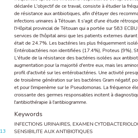
déclarée L'objectif de ce travail, consiste à étudier la fréq
de résistance aux antibiotiques, afin d'étayer des recomm
infections urinaires à Tétouan. Il s'agit d'une étude rétros
l'Hôpital provincial de Tétouan qui a portée sur 583 ECBU 
services de l'hôpital ainsi que les patients externes dura
était de 24.7%. Les bactéries les plus fréquemment isolé
Entérobactéries non identifiées (17.4%), Proteus (9%)
L'étude de la résistance des bactéries isolées aux antibi
augmentation pour la majorité d'entre eux, mais les amin
profil d'activité sur les entérobactéries. Une activité pr
de troisième génération sur les bactéries Gram négatif, po
et pour l'imipenème sur le Pseudomonas. La fréquence éleve
croissante des germes responsables incitent à diagnostiqu
l'antibiothérapie à l'antibiogramme.
Keywords
INFECTIONS URINAIRES
,
EXAMEN CYTOBACTERIOLOG
613
SENSIBILITE AUX ANTIBIOTIQUES