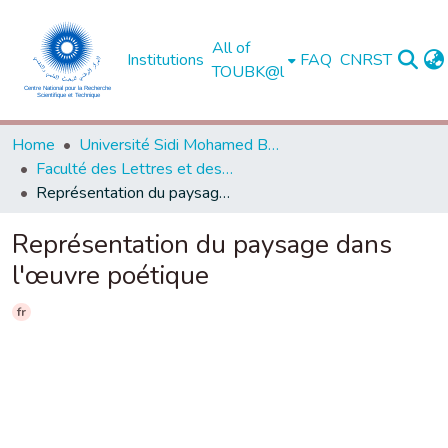
All of
Institutions
FAQ
CNRST
TOUBK@l
Home
Université Sidi Mohamed Ben Abdellah de Fès
Faculté des Lettres et des Sciences Humaines - Dhar El Mahraz - Fès
Représentation du paysage dans l'œuvre poétique
Représentation du paysage dans
l'œuvre poétique
fr