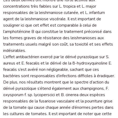
concentrations très faibles sur L. tropica et L. major
responsables de la leishmaniose cutanée, et L. infantum
agent de la leishmaniose viscérale. Il est important de
souligner ici que cet effet est comparable à celui de
l’amphotéricine B qui constitue le traitement préconisé dans
les formes graves de résistance des leishmanioses aux
traitements usuels malgré son coût, sa toxicité et ses effets
indésirables.
L’effet antibactérien exercé par le dérivé pyrazolique sur S.
aureus et E. feacalis et le dérivé de la 8-hydroxyquinoline E.
feacalis s’est avéré non négligeable, sachant que ces
bactéries sont responsables d’infections difficiles à éradiquer.
De plus, nos résultats montrent que le spectre d’action du
dérivé pyrazolique s’étend également aux champignons, F.
oxysporum f. sp. lycoperscici et B. cinerea deux espèces
responsables de la fusariose vasculaire et la pourriture grise
de la tomate qui cause chaque année d’énormes pertes dans
les cultures de tomates. Il est important de noter que cette