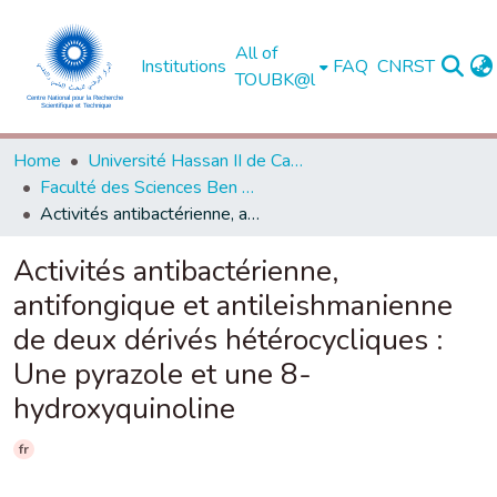
All of
Institutions
FAQ
CNRST
TOUBK@l
Home
Université Hassan II de Casablanca
Faculté des Sciences Ben M'Sick - Casablanca
Activités antibactérienne, antifongique et antileishmanienne de deux dérivés hétérocycliques : Une pyrazole et une 8-hydroxyquinoline
Activités antibactérienne,
antifongique et antileishmanienne
de deux dérivés hétérocycliques :
Une pyrazole et une 8-
hydroxyquinoline
fr