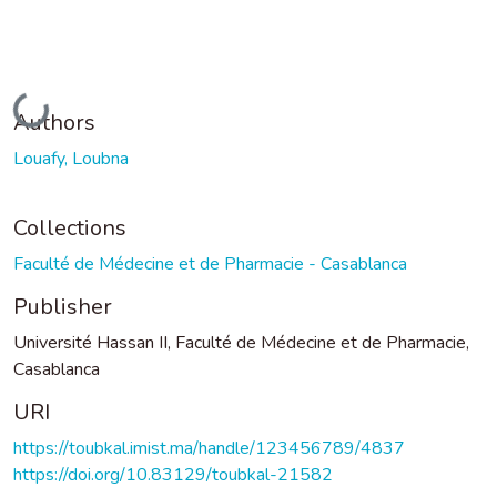
Loading...
Authors
Louafy, Loubna
Collections
Faculté de Médecine et de Pharmacie - Casablanca
Publisher
Université Hassan II, Faculté de Médecine et de Pharmacie,
Casablanca
URI
https://toubkal.imist.ma/handle/123456789/4837
https://doi.org/10.83129/toubkal-21582