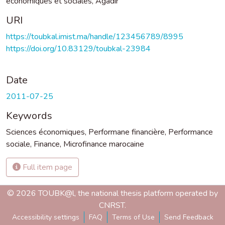
économiques et sociales, Agadir
URI
https://toubkal.imist.ma/handle/123456789/8995
https://doi.org/10.83129/toubkal-23984
Date
2011-07-25
Keywords
Sciences économiques
,
Performane financière
,
Performance
sociale
,
Finance
,
Microfinance marocaine
Full item page
© 2026 TOUBK@l, the national thesis platform operated by
CNRST.
Accessibility settings
FAQ
Terms of Use
Send Feedback