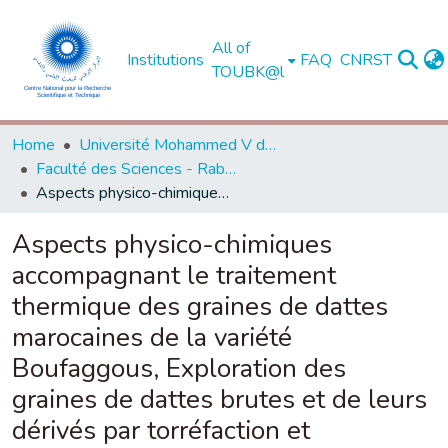
All of
Institutions
FAQ
CNRST
TOUBK@l
Home
Université Mohammed V de Rabat
Faculté des Sciences - Rabat
Aspects physico-chimiques accompagnant le traitement thermique des graines de dattes marocaines de la variété Boufaggous, Exploration des graines de dattes brutes et de leurs dérivés par torréfaction et carbonisation dans l'élimination des colorants en phase liquide
Aspects physico-chimiques
accompagnant le traitement
thermique des graines de dattes
marocaines de la variété
Boufaggous, Exploration des
graines de dattes brutes et de leurs
dérivés par torréfaction et