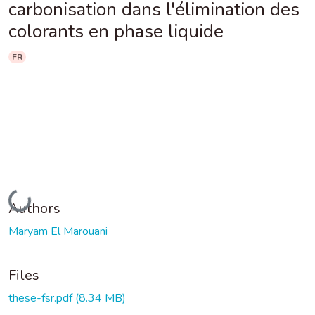
carbonisation dans l'élimination des
colorants en phase liquide
FR
Loading...
Authors
Maryam El Marouani
Files
these-fsr.pdf
(8.34 MB)