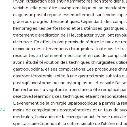
Pylori, l'utilisation des antiinflammatoires non stérôidiens,
variable, elle peut être asymptomatique ou se manifester 
diagnostic positif repose essentiellement sur l'endoscopie L
grâce aux progrès thérapeutiques. Cependant, des compli
hémorragies, les perforations et les sténoses gastriques 
traitement d'éradication de l'Helicobacter pylori, ont révol
ulcéreuse. En effet, ils ont permis de réduire le taux de ré
diminution des interventions chirurgicales. Toutefois, le tra
résistantes au traitement médicale et en cas de complica
avons étudié l'évolution des techniques chirurgicales utilis
gastroduodénal et ses complications Les procédures chiru
gastroentérostomie isolée à une gastrectomie subtotale, 
gastrojéjunostomie ou une pyloroplastie, et ensuite l'asso
l'antrectomie. La vagotomie tronculaire a été remplacé pa
sélective.Néanmoins ces techniques étaient responsables
L'avènement de la chirurgie laparoscopique a permis la ré
070
moins de complications postopératoires et un taux de succè
médicales, l'indication de la chirurgie antiulcéreuse radica
spectaculaire.Cependant, la suture simple de l'ulcère est ac