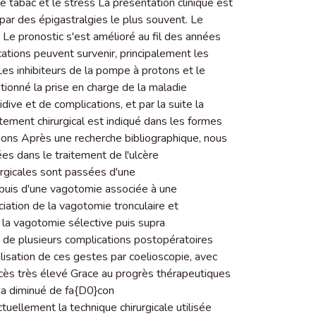
 le tabac et le stress La présentation clinique est
par des épigastralgies le plus souvent. Le
e pronostic s'est amélioré au fil des années
cations peuvent survenir, principalement les
Les inhibiteurs de la pompe à protons et le
utionné la prise en charge de la maladie
cidive et de complications, et par la suite la
itement chirurgical est indiqué dans les formes
tions Après une recherche bibliographique, nous
ées dans le traitement de l'ulcère
rgicales sont passées d'une
puis d'une vagotomie associée à une
ciation de la vagotomie tronculaire et
r la vagotomie sélective puis supra
 de plusieurs complications postopératoires
alisation de ces gestes par coelioscopie, avec
s très élevé Grace au progrès thérapeutiques
le a diminué de fa{D0}con
tuellement la technique chirurgicale utilisée