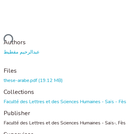
ading...
Authors
عبدالرحيم مقطيط
Files
these-arabe.pdf
(19.12 MB)
Collections
Faculté des Lettres et des Sciences Humaines - Saïs - Fès
Publisher
Faculté des Lettres et des Sciences Humaines - Saïs-, Fès