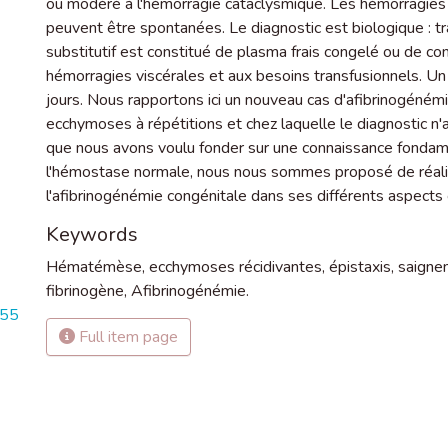
ou modéré à l'hémorragie cataclysmique. Les hémorragie
peuvent être spontanées. Le diagnostic est biologique : t
substitutif est constitué de plasma frais congelé ou de con
hémorragies viscérales et aux besoins transfusionnels. Un 
jours. Nous rapportons ici un nouveau cas d'afibrinogénémie
ecchymoses à répétitions et chez laquelle le diagnostic n'a e
que nous avons voulu fonder sur une connaissance fondamen
l'hémostase normale, nous nous sommes proposé de réali
l'afibrinogénémie congénitale dans ses différents aspects 
Keywords
Hématémèse
,
ecchymoses récidivantes
,
épistaxis
,
saigne
fibrinogène
,
Afibrinogénémie.
755
Full item page