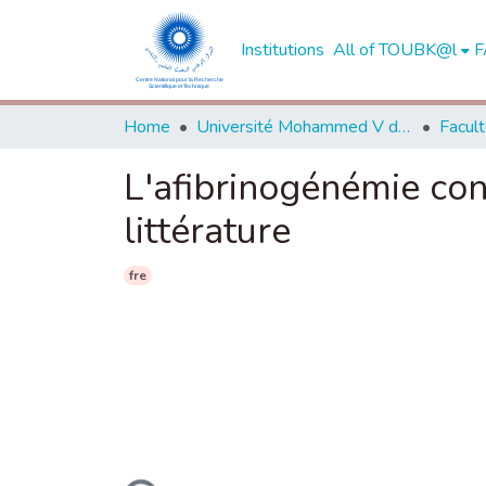
Institutions
All of TOUBK@l
F
Home
Université Mohammed V de Rabat
L'afibrinogénémie co
littérature
fre