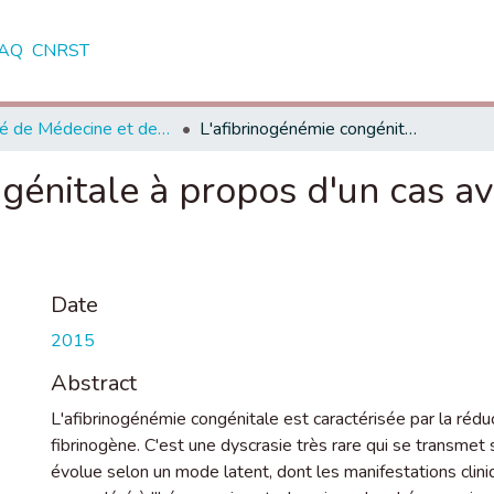
AQ
CNRST
Faculté de Médecine et de Pharmacie - Rabat
L'afibrinogénémie congénitale à propos d'un cas avec revue de la littérature
ngénitale à propos d'un cas a
Date
2015
Abstract
L'afibrinogénémie congénitale est caractérisée par la re
fibrinogène. C'est une dyscrasie très rare qui se transme
évolue selon un mode latent, dont les manifestations clin