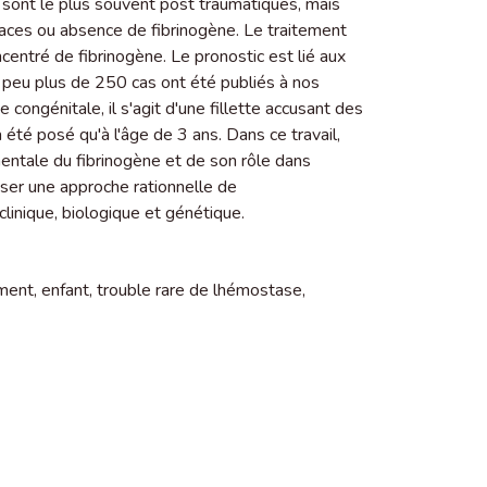
s sont le plus souvent post traumatiques, mais
races ou absence de fibrinogène. Le traitement
centré de fibrinogène. Le pronostic est lié aux
peu plus de 250 cas ont été publiés à nos
 congénitale, il s'agit d'une fillette accusant des
́té posé qu'à l'âge de 3 ans. Dans ce travail,
tale du fibrinogène et de son rôle dans
ser une approche rationnelle de
clinique, biologique et génétique.
ment
,
enfant
,
trouble rare de lhémostase
,