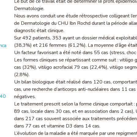
Le but de ce travail était de déterminer le profil épidémiol
Dermatologie.
Nous avons conduit une étude rétrospective colligeant l’en
de Dermatologie du CHU Ibn Rochd durant la période all
diagnostic était clinique.
Sur 492 patients, 353 ayant un dossier médical exploitab
(38,3%) et 216 femmes (61,2%). La moyenne d’âge était
nca
Un facteur favorisant a été noté dans 55 cas (stress, cho
Les formes cliniques se répartissant comme suit : vitiligo 
cas (32%), vitiligo acrofacial 79 cas (22,4%), vitiligo segm
(2,8%).
Un bilan biologique était réalisé dans 120 cas, comportant
cas, une recherche d’anticorps anti-nucléaires dans 11 ca
140
négatives.
Le traitement prescrit selon la forme clinique comportait
89 cas, locale dans 30 cas, et en association dans 2 cas),
dans 217 cas souvent associée aux traitements précéden
dans 77 cas et vitamine D3 dans 14 cas.
L’évolution de la maladie a été marquée par une repigmen