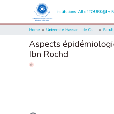
Institutions
All of TOUBK@l
F
Home
Université Hassan II de Casablanca
Aspects épidémiologiq
Ibn Rochd
fr
Loading...