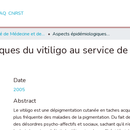
AQ
CNRST
Faculté de Médecine et de Pharmacie - Casablanca
Aspects épidémiologiques du vitiligo au service de dermatologie du Chu Ibn Rochd
ues du vitiligo au service d
Date
2005
Abstract
Le vitiligo est une dépigmentation cutanée en taches acquis
plus fréquente des maladies de la pigmentation. Du fait de
des désordres psycho-affectifs et sociaux, sachant qu’il n’