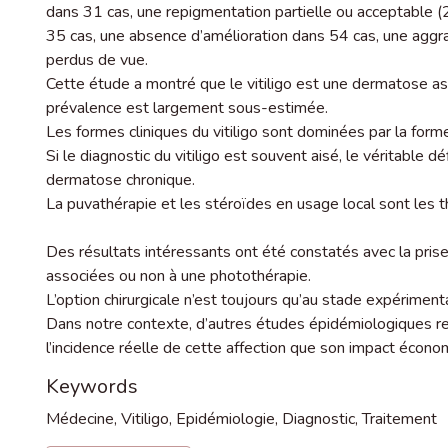
dans 31 cas, une repigmentation partielle ou acceptable 
35 cas, une absence d’amélioration dans 54 cas, une aggr
perdus de vue.
Cette étude a montré que le vitiligo est une dermatose a
prévalence est largement sous-estimée.
Les formes cliniques du vitiligo sont dominées par la form
Si le diagnostic du vitiligo est souvent aisé, le véritable d
dermatose chronique.
La puvathérapie et les stéroïdes en usage local sont les 
Des résultats intéressants ont été constatés avec la pri
associées ou non à une photothérapie.
L’option chirurgicale n’est toujours qu’au stade expérimenta
Dans notre contexte, d’autres études épidémiologiques re
l’incidence réelle de cette affection que son impact économ
Keywords
Médecine
,
Vitiligo
,
Epidémiologie
,
Diagnostic
,
Traitement