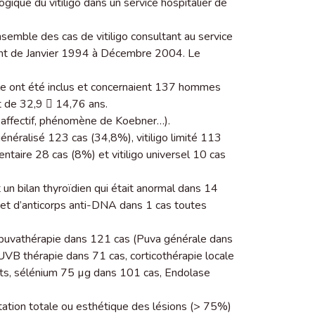
ogique du vitiligo dans un service hospitalier de
semble des cas de vitiligo consultant au service
ant de Janvier 1994 à Décembre 2004. Le
le ont été inclus et concernaient 137 hommes
 de 32,9  14,76 ans.
c affectif, phénomène de Koebner…).
généralisé 123 cas (34,8%), vitiligo limité 113
entaire 28 cas (8%) et vitiligo universel 10 cas
 un bilan thyroïdien qui était anormal dans 14
s et d’anticorps anti-DNA dans 1 cas toutes
 : puvathérapie dans 121 cas (Puva générale dans
 UVB thérapie dans 71 cas, corticothérapie locale
ts, sélénium 75 µg dans 101 cas, Endolase
tation totale ou esthétique des lésions (> 75%)