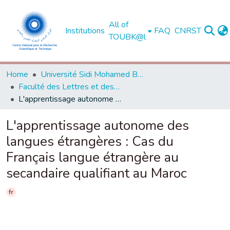
All of
Institutions
FAQ
CNRST
TOUBK@l
Home
Université Sidi Mohamed Ben Abdellah de Fès
Faculté des Lettres et des Sciences Humaines - Dhar El Mahraz - Fès
L'apprentissage autonome des langues étrangères : Cas du Français langue étrangère au secandaire qualifiant au Maroc
L'apprentissage autonome des
langues étrangères : Cas du
Français langue étrangère au
secandaire qualifiant au Maroc
fr