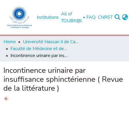
All of
Institutions
FAQ
CNRST
TOUBK@l
Home
Université Hassan II de Casablanca
Faculté de Médecine et de Pharmacie - Casablanca
Incontinence urinaire par insuffisance sphinctérienne ( Revue de la littérature )
Incontinence urinaire par
insuffisance sphinctérienne ( Revue
de la littérature )
fr