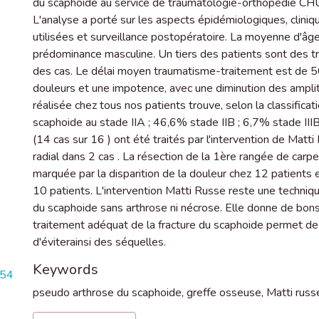
du scaphôide au service de traumatologie-orthopédie CHU 
L'analyse a porté sur les aspects épidémiologiques, cliniq
utilisées et surveillance postopératoire. La moyenne d'â
prédominance masculine. Un tiers des patients sont des tr
des cas. Le délai moyen traumatisme-traitement est de 50
douleurs et une impotence, avec une diminution des amplit
réalisée chez tous nos patients trouve, selon la classific
scaphoide au stade IIA ; 46,6% stade IIB ; 6,7% stade IIIB
(14 cas sur 16 ) ont été traités par l'intervention de Matti
radial dans 2 cas . La résection de la 1ère rangée de carpe 
marquée par la disparition de la douleur chez 12 patients e
10 patients. L'intervention Matti Russe reste une techniqu
du scaphoide sans arthrose ni nécrose. Elle donne de bons r
traitement adéquat de la fracture du scaphoide permet de 
d'éviterainsi des séquelles.
Keywords
754
pseudo arthrose du scaphoide
,
greffe osseuse
,
Matti russ