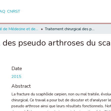
AQ
CNRST
Faculté de Médecine et de Pharmacie - Rabat
Traitement chirurgical des pseudo arthroses du scaphoide à propos de 16 cas
l des pseudo arthroses du sca
Date
2015
Abstract
La fracture du scaphôide carpien, non ou mal traitée, évo
chirurgical. Ce travail a pour but de discuter et d'analyser 
pseudo arthrose ainsi que leurs résultats fonctionnels. N