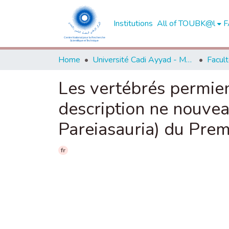
Institutions
All of TOUBK@l
F
Home
Université Cadi Ayyad - Marrakech
Les vertébrés permien
description ne nouvea
Pareiasauria) du Pre
fr