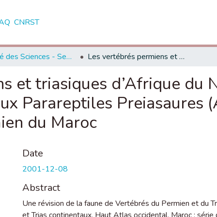
AQ
CNRST
Faculté des Sciences - Semlalia - Marrakech
Les vertébrés permiens et triasiques d’Afrique du Nord avec une description ne nouveaux Parareptiles Preiasaures (Amniota, Parareptila, Pareiasauria) du Premien du Maroc
s et triasiques d’Afrique du 
ux Parareptiles Preiasaures (
mien du Maroc
Date
2001-12-08
Abstract
Une révision de la faune de Vertébrés du Permien et du Tr
et Trias continentaux, Haut Atlas occidental, Maroc ; série 