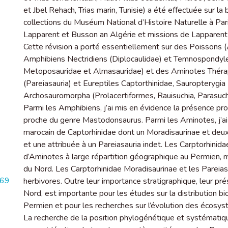
et Jbel Rehach, Trias marin, Tunisie) a été effectuée sur la
collections du Muséum National d’Histoire Naturelle à Par
Lapparent et Busson an Algérie et missions de Lapparent 
Cette révision a porté essentiellement sur des Poissons (A
Amphibiens Nectridiens (Diplocaulidae) et Temnospondyle
Metoposauridae et Almasauridae) et des Aminotes Théraps
(Pareiasauria) et Eureptiles Captorthinidae, Sauropterygi
Archosauromorpha (Prolacertiformes, Rauisuchia, Parasuchi
Parmi les Amphibiens, j’ai mis en évidence la présence pro
proche du genre Mastodonsaurus. Parmi les Aminotes, j’ai
marocain de Captorhinidae dont un Moradisaurinae et deux 
et une attribuée à un Pareiasauria indet. Les Carptorhini
d’Aminotes à large répartition géographique au Permien, ma
du Nord. Les Carptorhinidae Moradisaurinae et les Pareia
869
herbivores. Outre leur importance stratigraphique, leur pr
Nord, est importante pour les études sur la distribution 
Permien et pour les recherches sur l’évolution des écosys
La recherche de la position phylogénétique et systématiq