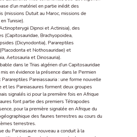
 base d’un matériel en partie inédit des
is (missions Dutuit au Maroc, missions de
en Tunisie).
ctinopterygii Dipnoi et Actinisia), des
s (Capitosauridae, Brachyopoidea,
ides (Dicynodontia), Parareptiles
a (Placodonta et Nothosauridae) et
a, Aetosauria et Dinosauria).
bable dans le Trias algérien d’un Capitosauridae
 mis en évidence la présence dans le Permien
Parareptiles Pareiassauria : une forme nouvelle
dae et les Pareiasaures forment deux groupes
is signalés ici pour la première fois en Afrique
saures font partie des premiers Tétrapodes
ésence, pour la première signalée en Afrique du
biogéographique des faunes terrestres au cours du
tèmes terrestres.
ue du Pareiasaure nouveau a conduit à la