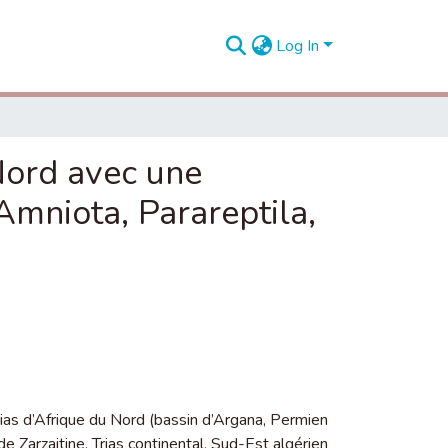
Log In
Nord avec une
Amniota, Parareptila,
ias d’Afrique du Nord (bassin d’Argana, Permien
de Zarzaitine, Trias continental, Sud-Est algérien