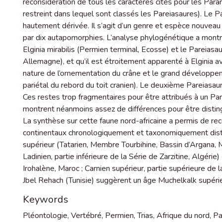
reconsidération de tous les caractères cités pour les Par
restreint dans lequel sont classés les Pareiasaures). Le 
hautement dérivée. Il s’agit d’un genre et espèce nouveau
par dix autapomorphies. L’analyse phylogénétique a montr
Elginia mirabilis (Permien terminal, Ecosse) et le Pareiasa
Allemagne), et qu’il est étroitement apparenté à Elginia a
nature de l’ornementation du crâne et le grand développem
pariétal du rebord du toit cranien). Le deuxième Pareiasau
Ces restes trop fragmentaires pour être attribués à un Pa
montrent néanmoins assez de différences pour être disti
La synthèse sur cette faune nord-africaine a permis de r
continentaux chronologiquement et taxonomiquement dist
supérieur (Tatarien, Membre Tourbihine, Bassin d’Argana, M
Ladinien, partie inférieure de la Série de Zarzitine, Algérie
Irohalène, Maroc ; Carnien supérieur, partie supérieure de 
Jbel Rehach (Tunisie) suggèrent un âge Muchelkalk supérieu
Keywords
Pléontologie
,
Vertébré
,
Permien
,
Trias
,
Afrique du nord
,
Pa