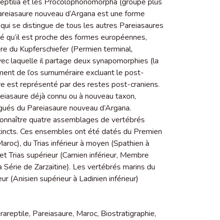
areptilia et les Procolophonomorpha (groupe plus
Pareiasaure nouveau d’Argana est une forme
 qui se distingue de tous les autres Pareiasaures
é qu’il est proche des formes européennes,
ure du Kupferschiefer (Permien terminal,
vec laquelle il partage deux synapomorphies (la
ent de l’os surnuméraire excluant le post-
re est représenté par des restes post-craniens.
reiasaure déjà connu ou à nouveau taxon,
ngués du Pareiasaure nouveau d’Argana.
econnaître quatre assemblages de vertébrés
incts. Ces ensembles ont été datés du Premien
aroc), du Trias inférieur à moyen (Spathien à
) et Trias supérieur (Carnien inférieur, Membre
la Série de Zarzaitine). Les vertébrés marins du
r (Anisien supérieur à Ladinien inférieur)
rareptile
,
Pareiasaure
,
Maroc
,
Biostratigraphie
,