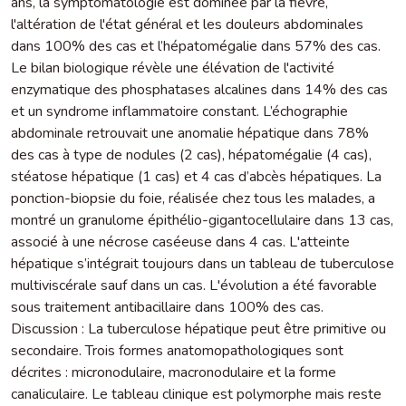
ans, la symptomatologie est dominée par la fièvre,
l'altération de l'état général et les douleurs abdominales
dans 100% des cas et l’hépatomégalie dans 57% des cas.
Le bilan biologique révèle une élévation de l'activité
enzymatique des phosphatases alcalines dans 14% des cas
et un syndrome inflammatoire constant. L’échographie
abdominale retrouvait une anomalie hépatique dans 78%
des cas à type de nodules (2 cas), hépatomégalie (4 cas),
stéatose hépatique (1 cas) et 4 cas d’abcès hépatiques. La
ponction-biopsie du foie, réalisée chez tous les malades, a
montré un granulome épithélio-gigantocellulaire dans 13 cas,
associé à une nécrose caséeuse dans 4 cas. L'atteinte
hépatique s’intégrait toujours dans un tableau de tuberculose
multiviscérale sauf dans un cas. L'évolution a été favorable
sous traitement antibacillaire dans 100% des cas.
Discussion : La tuberculose hépatique peut être primitive ou
secondaire. Trois formes anatomopathologiques sont
décrites : micronodulaire, macronodulaire et la forme
canaliculaire. Le tableau clinique est polymorphe mais reste