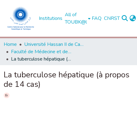
All of
Institutions
FAQ
CNRST
TOUBK@l
Home
Université Hassan II de Casablanca
Faculté de Médecine et de Pharmacie - Casablanca
La tuberculose hépatique (à propos de 14 cas)
La tuberculose hépatique (à propos
de 14 cas)
fr