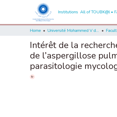
Institutions
All of TOUBK@l
F
Home
Université Mohammed V de Rabat
Intérêt de la recherc
de l’aspergillose pul
parasitologie mycolo
fr