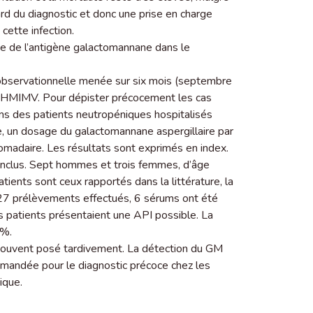
ard du diagnostic et donc une prise en charge
cette infection.
che de l’antigène galactomannane dans le
e observationnelle menée sur six mois (septembre
l’HMIMV. Pour dépister précocement les cas
ms des patients neutropéniques hospitalisés
e, un dosage du galactomannane aspergillaire par
omadaire. Les résultats sont exprimés en index.
é inclus. Sept hommes et trois femmes, d’âge
ients sont ceux rapportés dans la littérature, la
s 27 prélèvements effectués, 6 sérums ont été
ois patients présentaient une API possible. La
2%.
e, souvent posé tardivement. La détection du GM
mandée pour le diagnostic précoce chez les
ique.