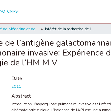
AQ
CNRST
Faculté de Médecine et de Pharmacie - Rabat
Intérêt de la recherche de l’antigène galactomannane dans le diagnostic de l’aspergillose pulmonaire invasive: Expérience du laboratoire de parasitologie mycologie de l’HMIM V
he de l’antigène galactomanna
monaire invasive: Expérience d
gie de l’HMIM V
Date
2011
Abstract
Introduction : l’aspergillose pulmonaire invasive est l’infe
d’hématologie clinique. L’incidence de l’API est une augme