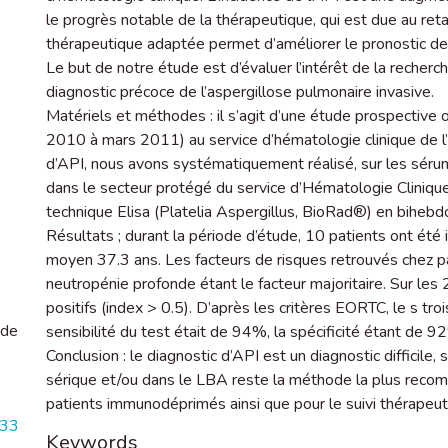
le progrès notable de la thérapeutique, qui est due au ret
thérapeutique adaptée permet d’améliorer le pronostic de 
Le but de notre étude est d’évaluer l’intérêt de la recher
diagnostic précoce de l’aspergillose pulmonaire invasive.
Matériels et méthodes : il s’agit d’une étude prospectiv
2010 à mars 2011) au service d’hématologie clinique de 
d’API, nous avons systématiquement réalisé, sur les séru
dans le secteur protégé du service d’Hématologie Cliniqu
technique Elisa (Platelia Aspergillus, BioRad®) en bihebd
Résultats ; durant la période d’étude, 10 patients ont ét
moyen 37.3 ans. Les facteurs de risques retrouvés chez pat
neutropénie profonde étant le facteur majoritaire. Sur le
positifs (index > 0.5). D’après les critères EORTC, le s tr
 de
sensibilité du test était de 94%, la spécificité étant de 9
Conclusion : le diagnostic d’API est un diagnostic difficil
sérique et/ou dans le LBA reste la méthode la plus recom
patients immunodéprimés ainsi que pour le suivi thérapeut
333
Keywords