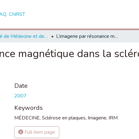
AQ
CNRST
Faculté de Médecine et de Pharmacie - Marrakech
L’imagerie par résonance magnétique dans la sclérose en plaques: à propos de 52 cas
nce magnétique dans la sclér
Date
2007
Keywords
MÉDECINE
,
Sclérose en plaques
,
Imagerie
,
IRM
Full item page