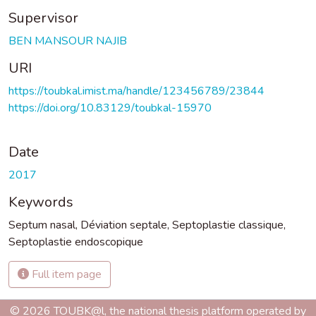
Supervisor
BEN MANSOUR NAJIB
URI
https://toubkal.imist.ma/handle/123456789/23844
https://doi.org/10.83129/toubkal-15970
Date
2017
Keywords
Septum nasal
,
Déviation septale
,
Septoplastie classique
,
Septoplastie endoscopique
Full item page
© 2026 TOUBK@l, the national thesis platform operated by