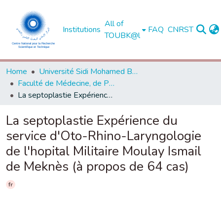
All of
Institutions
FAQ
CNRST
TOUBK@l
Home
Université Sidi Mohamed Ben Abdellah de Fès
Faculté de Médecine, de Pharmacie et de Médecine Dentaire - Fès
La septoplastie Expérience du service d'Oto-Rhino-Laryngologie de l'hopital Militaire Moulay Ismail de Meknès (à propos de 64 cas)
La septoplastie Expérience du
service d'Oto-Rhino-Laryngologie
de l'hopital Militaire Moulay Ismail
de Meknès (à propos de 64 cas)
fr